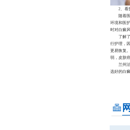
2、看技
随着医学
环境和医
时对白癜
了解了怎
行护理，
更易恢复
弱，皮肤
兰州治疗
选好的白