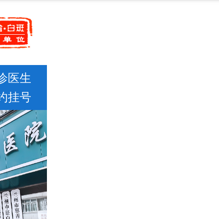
诊医生
约挂号