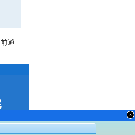
诊前通
X