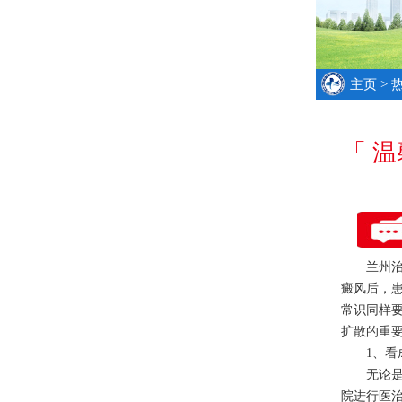
主页
>
「 
兰州治疗
癜风后，
常识同样
扩散的重
1、看成
无论是哪
院进行医