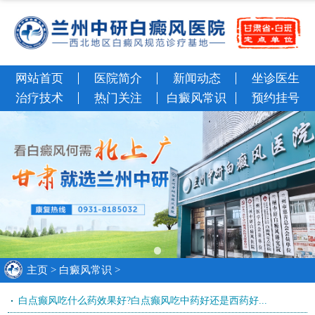
网站首页
医院简介
新闻动态
坐诊医生
治疗技术
热门关注
白癜风常识
预约挂号
主页
>
白癜风常识
>
白点癫风吃什么药效果好?白点癫风吃中药好还是西药好...