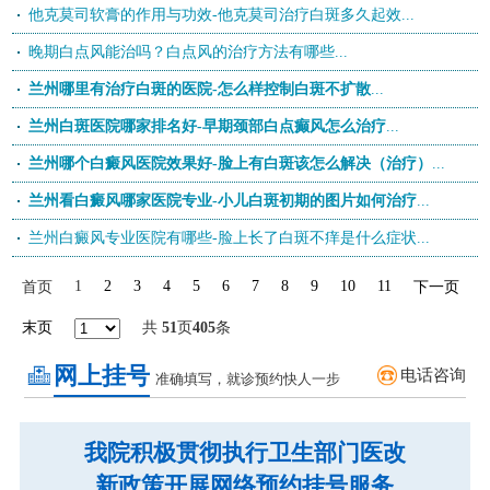
他克莫司软膏的作用与功效-他克莫司治疗白斑多久起效...
晚期白点风能治吗？白点风的治疗方法有哪些...
兰州哪里有治疗白斑的医院-怎么样控制白斑不扩散
...
兰州白斑医院哪家排名好-早期颈部白点癫风怎么治疗
...
兰州哪个白癜风医院效果好-脸上有白斑该怎么解决（治疗）
...
兰州看白癜风哪家医院专业-小儿白斑初期的图片如何治疗
...
兰州白癜风专业医院有哪些-脸上长了白斑不痒是什么症状...
1
2
3
4
5
6
7
8
9
10
11
首页
下一页
末页
共
51
页
405
条
网上挂号
电话咨询
准确填写，就诊预约快人一步
我院积极贯彻执行卫生部门医改
新政策开展网络预约挂号服务