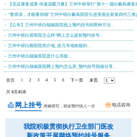
【见证康复成果 传递温暖力量】兰州中研举行“第十一届白癜风康复感恩
“查得清，才能看得细”兰州中研白癜风医院引进美国全新第四代三维皮肤
【公布】兰州中研白颠疯医院线上预约挂号的两种方法...
兰州中研白斑医院怎么样?网上怎么提前预约挂号...
兰州中研白殿医院简介地_坐几号地铁能到...
兰州中研白颠疯医院是什么等级...
兰州中研白颠疯医院网上预约怎么弄_预约挂号指南分享...
1
2
3
4
5
6
首页
下一页
末页
共
6
页
45
条
网上挂号
电话咨询
准确填写，就诊预约快人一步
我院积极贯彻执行卫生部门医改
新政策开展网络预约挂号服务