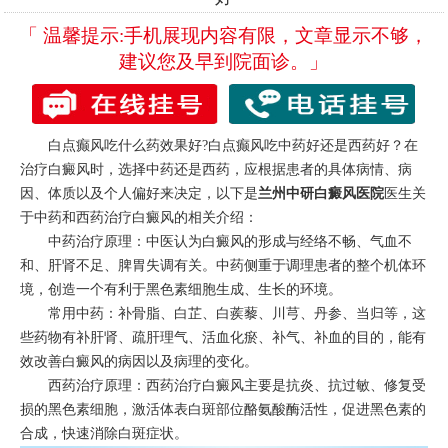
「 温馨提示:手机展现内容有限，文章显示不够，
建议您及早到院面诊。」
白点癫风吃什么药效果好?白点癫风吃中药好还是西药好？在
治疗白癜风时，选择中药还是西药，应根据患者的具体病情、病
因、体质以及个人偏好来决定，以下是
兰州中研白癜风医院
医生关
于中药和西药治疗白癜风的相关介绍：
中药治疗原理：中医认为白癜风的形成与经络不畅、气血不
和、肝肾不足、脾胃失调有关。中药侧重于调理患者的整个机体环
境，创造一个有利于黑色素细胞生成、生长的环境。
常用中药：补骨脂、白芷、白蒺藜、川芎、丹参、当归等，这
些药物有补肝肾、疏肝理气、活血化瘀、补气、补血的目的，能有
效改善白癜风的病因以及病理的变化。
西药治疗原理：西药治疗白癜风主要是抗炎、抗过敏、修复受
损的黑色素细胞，激活体表白斑部位酪氨酸酶活性，促进黑色素的
合成，快速消除白斑症状。