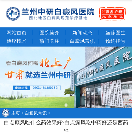
网站首页
医院简介
新闻动态
坐诊医生
治疗技术
热门关注
白癜风常识
预约挂号
主页
>
白癜风常识
>
白点癫风吃什么药效果好?白点癫风吃中药好还是西药
好