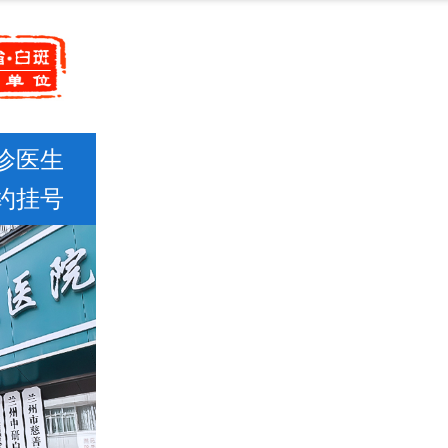
诊医生
约挂号