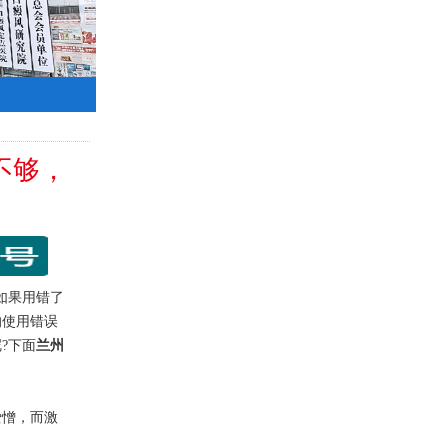
不够，
如果用错了
的使用错误
?下面
兰州
憎，而激