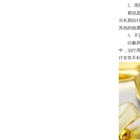
2、用药
都说是药
示长期自
其他的病
3、不要
白癜风初
中，治疗
疗非常不