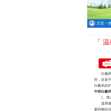
主页
>
「 
白癞风用
药，还是
白癜风的
中研白癜
1、禁止
滥用激素
素药物往