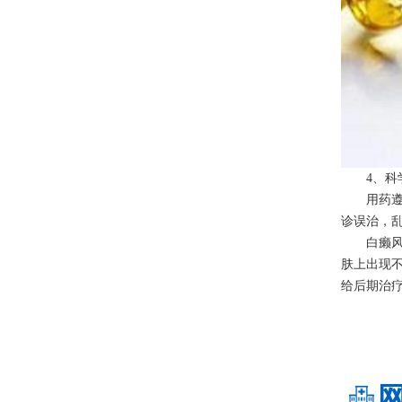
4、科学
用药遵照
诊误治，
白癞风用
肤上出现
给后期治