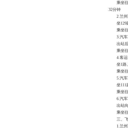
乘坐往陈
32分钟
2.兰州
坐129路
乘坐往东
3.汽车
出站后步
乘坐往陈
4.客运
坐1路、K
乘坐往陈
5.汽车
坐111路
乘坐往东
6.汽车
出站向东
乘坐往东
三、飞
1.兰州