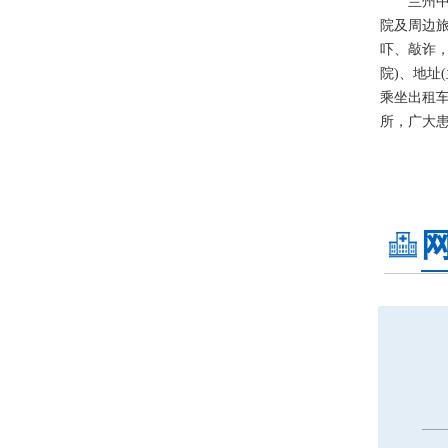
兰州中研
院及周边
吓、敲诈
院)、地址
乘坐出租
所，广大