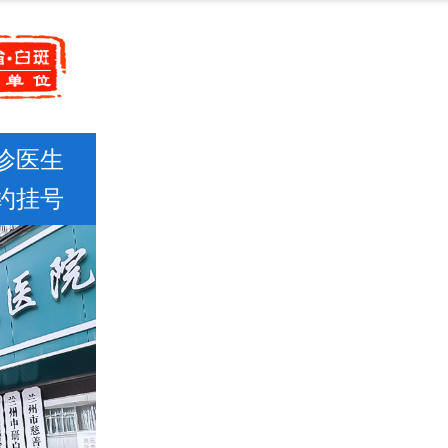
诊医生
约挂号