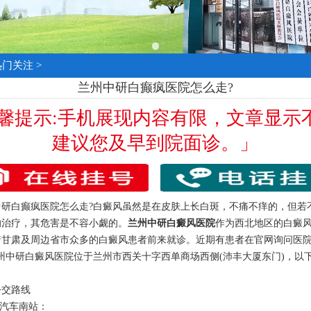
热门关注
>
兰州中研白癫疯医院怎么走?
温馨提示:手机展现内容有限，文章显示
建议您及早到院面诊。」
白癫疯医院怎么走?白癜风虽然是在皮肤上长白斑，不痛不痒的，但若
的治疗，其危害是不容小觑的。
兰州中研白癜风医院
作为西北地区的白癜
着甘肃及周边省市众多的白癜风患者前来就诊。近期有患者在官网询问医
州中研白癜风医院位于兰州市西关十字西单商场西侧(沛丰大厦东门)，以
：
交路线
汽车南站：