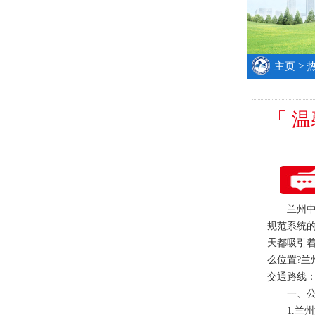
主页
>
「 
兰州中研
规范系统
天都吸引
么位置?兰
交通路线
一、公
1.兰州