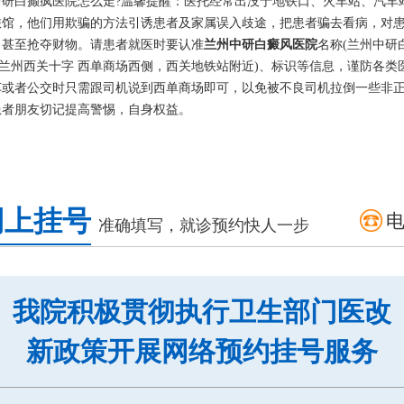
白癫疯医院怎么走?温馨提醒：医托经常出没于地铁口、火车站、汽车
旅馆，他们用欺骗的方法引诱患者及家属误入歧途，把患者骗去看病，对
，甚至抢夺财物。请患者就医时要认准
兰州中研白癜风医院
名称(兰州中研
(兰州西关十字 西单商场西侧，西关地铁站附近)、标识等信息，谨防各类
车或者公交时只需跟司机说到西单商场即可，以免被不良司机拉倒一些非
患者朋友切记提高警惕，自身权益。
网上挂号
准确填写，就诊预约快人一步
我院积极贯彻执行卫生部门医改
新政策开展网络预约挂号服务