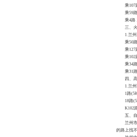
乘107
乘59路
乘4路 
三、火
1.兰州
乘50路
乘127路
乘102路
乘34路
乘31路
四、高
1.兰州
1路(5站
18路(5站
K102路(
五、自驾
兰州市西
的路上找不