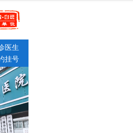
诊医生
约挂号