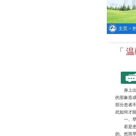
主页
>
「 
身上出现
的形象造
部分患者
此如何才能
一、早
若是患者
的。然而