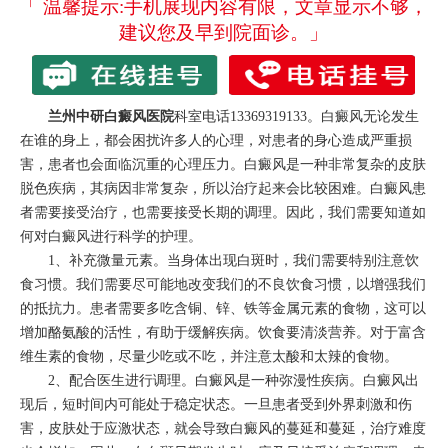
「 温馨提示:手机展现内容有限，文章显示不够，
建议您及早到院面诊。」
兰州中研白癜风医院
科室电话13369319133。白癜风无论发生
在谁的身上，都会困扰许多人的心理，对患者的身心造成严重损
害，患者也会面临沉重的心理压力。白癜风是一种非常复杂的皮肤
脱色疾病，其病因非常复杂，所以治疗起来会比较困难。白癜风患
者需要接受治疗，也需要接受长期的调理。因此，我们需要知道如
何对白癜风进行科学的护理。
1、补充微量元素。当身体出现白斑时，我们需要特别注意饮
食习惯。我们需要尽可能地改变我们的不良饮食习惯，以增强我们
的抵抗力。患者需要多吃含铜、锌、铁等金属元素的食物，这可以
增加酪氨酸的活性，有助于缓解疾病。饮食要清淡营养。对于富含
维生素的食物，尽量少吃或不吃，并注意太酸和太辣的食物。
2、配合医生进行调理。白癜风是一种弥漫性疾病。白癜风出
现后，短时间内可能处于稳定状态。一旦患者受到外界刺激和伤
害，皮肤处于应激状态，就会导致白癜风的蔓延和蔓延，治疗难度