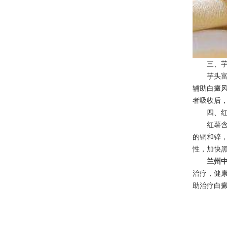
三、芋
芋头富含
辅助白癜
者吸收后
四、红
红薯含有
的铜和锌
性，加快
兰州
治疗，健
助治疗白