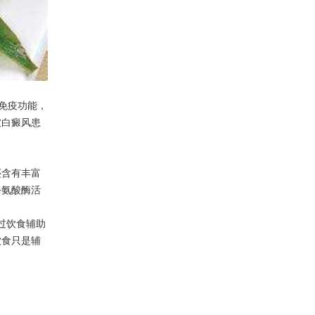
免疫功能，
被白癜风患
含有丰富
酪氨酸酶活
通过饮食辅助
饮食只是辅