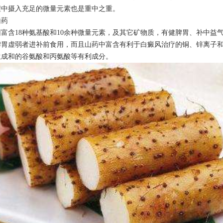
程中摄入充足的微量元素也是重中之重。
药
含18种氨基酸和10余种微量元素，及其它矿物质，有健脾胃、补中益
脾胃虚弱者进补前食用，而且山药中富含有利于白癜风治疗的铜、锌离子
生成和的谷氨酸和丙氨酸等有利成分。