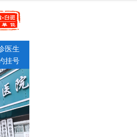
诊医生
约挂号