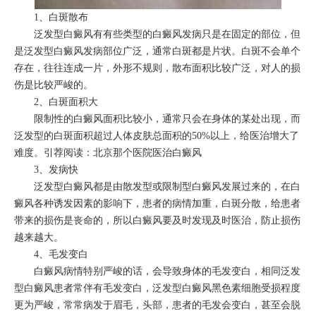
1、白斑散布
泛发型白癜风有有些类型的白癜风发病只是在固定的部位，但
是泛发型白癜风发病部位广泛，通常白斑都是片状。白斑不会单个
存在，往往连成一片，外形不规则，散布面积比较广泛，对人的损
伤是比较严峻的。
2、白斑面积大
限制性的白癜风面积比较小，通常只会在身体的某处出现，而
泛发型的白斑面积超过人体皮肤总面积的50%以上，给医治增大了
难度。引荐阅读：北京那个医院医治白癜风
3、发病快
泛发型白癜风都是由散发型或限制型白癜风发展过来的，在白
癜风各种诱发因素的影响下，患者的病情加重，白斑分散，给患者
带来的损伤是丧命的，所以白癜风要及时发现及时医治，防止损伤
越来越大。
4、毛发变白
白癜风病情特别严峻的话，会导致身体的毛发变白，相同泛发
型白癜风患者常伴有毛发变白，泛发型白癜风黑色素细胞受损程度
更为严峻，常常病发于眉毛，头部，患者的毛发会变白，甚至会脱