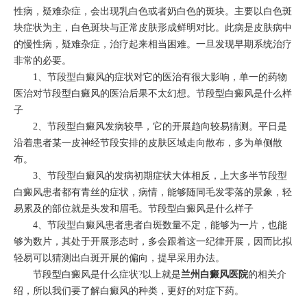
性病，疑难杂症，会出现乳白色或者奶白色的斑块。主要以白色斑
块症状为主，白色斑块与正常皮肤形成鲜明对比。此病是皮肤病中
的慢性病，疑难杂症，治疗起来相当困难。一旦发现早期系统治疗
非常的必要。
1、节段型白癜风的症状对它的医治有很大影响，单一的药物
医治对节段型白癜风的医治后果不太幻想。节段型白癜风是什么样
子
2、节段型白癜风发病较早，它的开展趋向较易猜测。平日是
沿着患者某一皮神经节段安排的皮肤区域走向散布，多为单侧散
布。
3、节段型白癜风的发病初期症状大体相反，上大多半节段型
白癜风患者都有青丝的症状，病情，能够随同毛发零落的景象，轻
易累及的部位就是头发和眉毛。节段型白癜风是什么样子
4、节段型白癜风患者患者白斑数量不定，能够为一片，也能
够为数片，其处于开展形态时，多会跟着这一纪律开展，因而比拟
轻易可以猜测出白斑开展的偏向，提早采用办法。
节段型白癜风是什么症状?以上就是
兰州白癜风医院
的相关介
绍，所以我们要了解白癜风的种类，更好的对症下药。